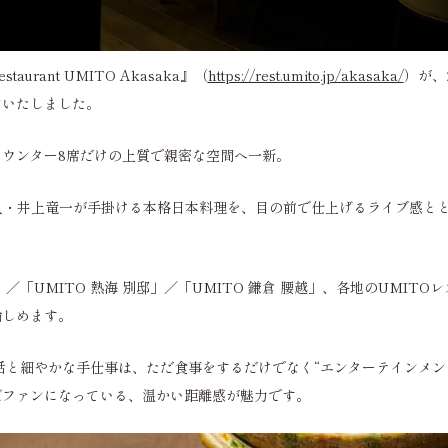
urant UMITO Akasaka』（
https://rest.umito.jp/akasaka/
）が、
ンいたしました。
ウンター8席だけの上質で親密な空間へ一新。
人・井上竜一が手掛ける本格日本料理を、目の前で仕上げるライブ感と
村」／「UMITO 熱海 別邸」／「UMITO 鎌倉 腰越」、各地のUMIT
愉しめます。
話と細やかな手仕事は、ただ食事をするだけでなく“エンターテインメント
ばファンになっている、温かい距離感が魅力です。