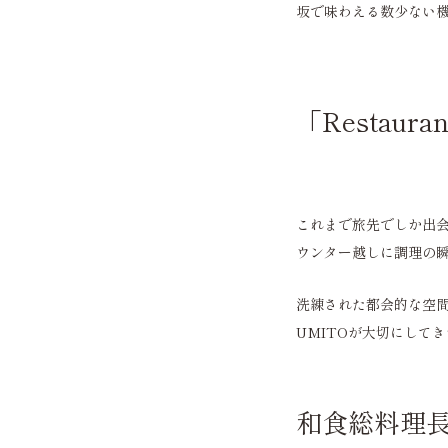
坂で味わえる数少ない
「Restaur
これまで旅先でしか出会
ウンター越しに調理の瞬
洗練された都会的な空
UMITOが大切にして
和食総料理長 