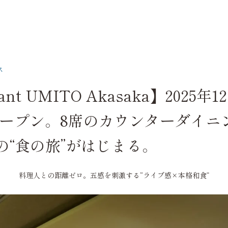
ス
rant UMITO Akasaka】2025年
ープン。8席のカウンターダイニ
Oの“食の旅”がはじまる。
料理人との距離ゼロ。五感を刺激する“ライブ感×本格和食”