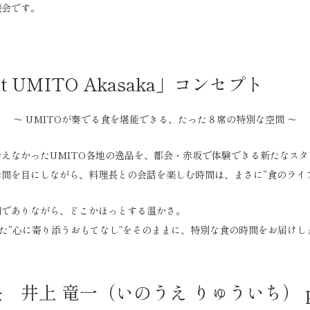
機会です。
ant UMITO Akasaka」コンセプト
〜 UMITOが奏でる食を堪能できる、たった８席の特別な空間 〜
えなかったUMITO各地の逸品を、都会・赤坂で体験できる新たなス
間を目にしながら、料理長との会話を楽しむ時間は、まさに“食のライブ
間でありながら、どこかほっとする温かさ。
きた“心に寄り添うおもてなし”をそのままに、特別な食の時間をお届けし
井上 竜一（いのうえ りゅういち） pro