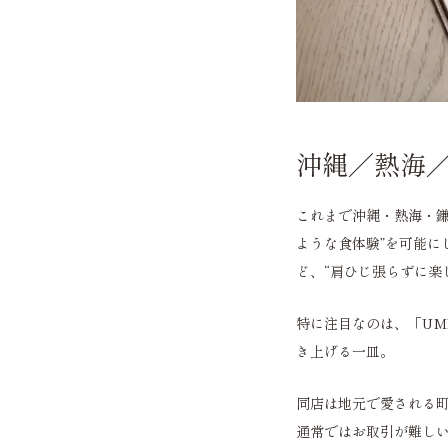
沖縄／熱海／
これまで沖縄・熱海・鎌
ような食体験”を可能に
ど、“肩ひじ張らずに楽
特に注目なのは、「UM
き上げる一皿。
同店は地元で愛される
通常ではお取引が難し