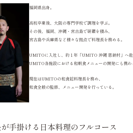
福岡県出身。
高校卒業後、大阪の専門学校で調理を学ぶ。
その後、福岡、沖縄・宮古島で研鑽を積み、
宮古島や兵庫県など様々な拠点で料理長を務める。
UMITOに入社し、約１年「UMITO 沖縄 恩納村」へ
UMITO各施設における和朝食メニューの開発にも携わ
現在はUMITOの和食総料理長を務め、
和食全般の監修、メニュー開発を行っている。
長が手掛ける日本料理のフルコース