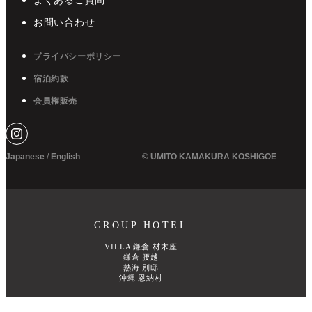
よくあるご質問
お問い合わせ
プライバシーポリシー
宿泊約款
会員権販売
Japanese
/
English
© UMITO KAMAKURA KOSHIGOE
GROUP HOTEL
VILLA 鎌倉 材木座
鎌倉 腰越
熱海 別邸
沖縄 恩納村